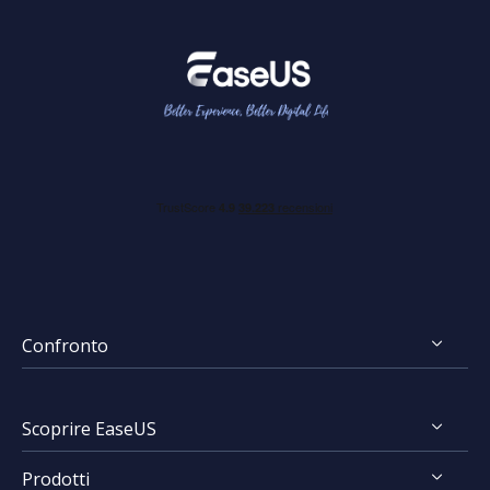
Confronto
FocalFlow vs Loom
Scoprire EaseUS
FocalFlow vs Screen Studio
Prodotti
Chi Siamo