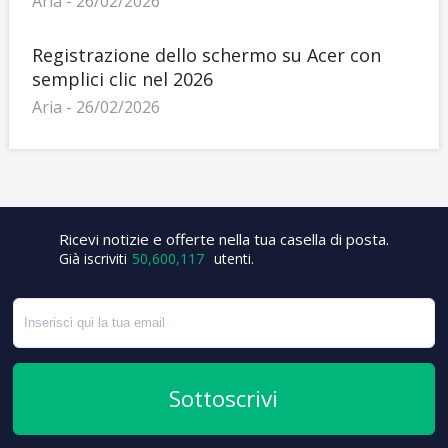
Aria - 26/02/2026
Registrazione dello schermo su Acer con
semplici clic nel 2026
Aria - 26/02/2026
+5
Ricevi notizie e offerte nella tua casella di posta.
Già iscriviti
50,600,117
utenti.
Sottoscrivi