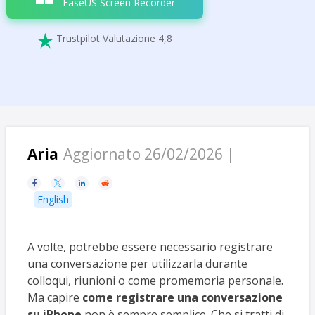
EaseUS Screen Recorder
Trustpilot Valutazione 4,8

Aria
Aggiornato 26/02/2026 |




English
A volte, potrebbe essere necessario registrare
una conversazione per utilizzarla durante
colloqui, riunioni o come promemoria personale.
Ma capire
come registrare una conversazione
su iPhone
non è sempre semplice. Che si tratti di