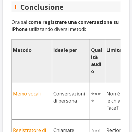
Conclusione
Ora sai
come registrare una conversazione su
iPhone
utilizzando diversi metodi:
Metodo
Ideale per
Qual
Limitazion
ità
audi
o
Memo vocali
Conversazioni
⭐⭐⭐
Non è possi
di persona
⭐
le chiamate
FaceTime
Registratore di
Chiamate
⭐⭐⭐
Regione lim