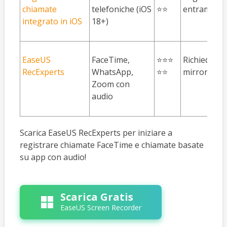
chiamate
telefoniche (iOS
⭐⭐
entrambe le
integrato in iOS
18+)
EaseUS
FaceTime,
⭐⭐⭐
Richiede PC
RecExperts
WhatsApp,
⭐⭐
mirroring 
Zoom con
audio
Scarica EaseUS RecExperts per iniziare a
registrare chiamate FaceTime e chiamate basate
su app con audio!
Scarica Gratis
EaseUS Screen Recorder