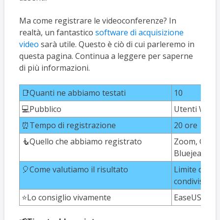
Ma come registrare le videoconferenze? In
realtà, un fantastico
software di acquisizione
video
sarà utile. Questo è ciò di cui parleremo in
questa pagina. Continua a leggere per saperne
di più informazioni.
📑Quanti ne abbiamo testati
10
💻Pubblico
Utenti Wind
⏰Tempo di registrazione
20 ore
🧜Quello che abbiamo registrato
Zoom, Googl
Bluejeans
🎈Come valutiamo il risultato
Limite di tem
condivisione
⭐Lo consiglio vivamente
EaseUS RecE