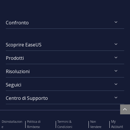
Confronto
FocalFlow vs Loom
Scoprire EaseUS
FocalFlow vs Screen Studio
Prodotti
Chi Siamo
Risoluzioni
Recensioni & Premi
RecExperts for Windows
Contratto di Licenza
Seguici
RecExperts for Mac
Registrare Schermo
Politica sulla Riservatezza
Online Screen Recorder
Centro di Supporto
Mac App Store




EaseUS ScreenShot

Contatta Team Supporto
My
Disinstallazion
Politica di
Termini &
Non
Account
e
Rimborso
Condizioni
Vendere