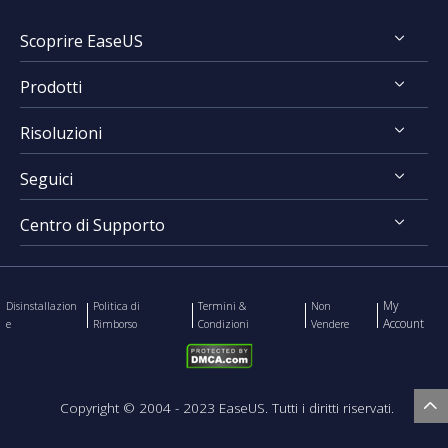
FocalFlow vs Loom
Scoprire EaseUS
FocalFlow vs Screen Studio
Prodotti
Chi Siamo
Risoluzioni
Recensioni & Premi
RecExperts for Windows
Contratto di Licenza
Seguici
RecExperts for Mac
Registrare Schermo
Politica sulla Riservatezza
Online Screen Recorder
Centro di Supporto
Mac App Store




EaseUS ScreenShot
Contatta Team Supporto
My
Disinstallazion
Politica di
Termini &
Non
Account
e
Rimborso
Condizioni
Vendere

Copyright ©
2004 - 2023
EaseUS. Tutti i diritti riservati.