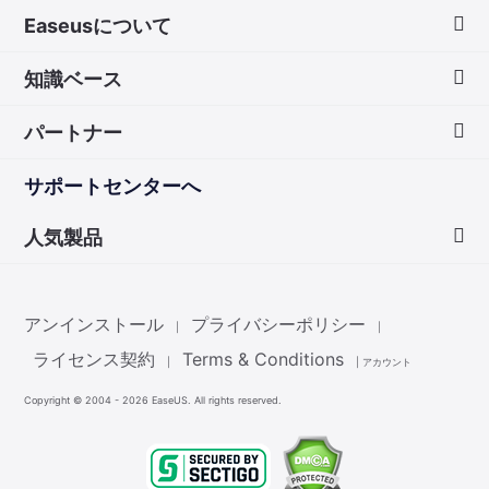
Easeusについて
知識ベース
会社情報
パートナー
ダウンロードセンター
画面録画のコツ
サポートセンターへ
お問い合わせ
無料録音ソフト
販売代理店
人気製品
Mac アプリ ストア
販売代理登録
Data Recovery Wizard
非営利団体ディスカウント
アンインストール
プライバシーポリシー
|
|
Partition Master
ライセンス契約
Terms & Conditions
|
|
アカウント
Copyright ©
2004 - 2026
EaseUS. All rights reserved.
Todo Backup
Todo PCTrans