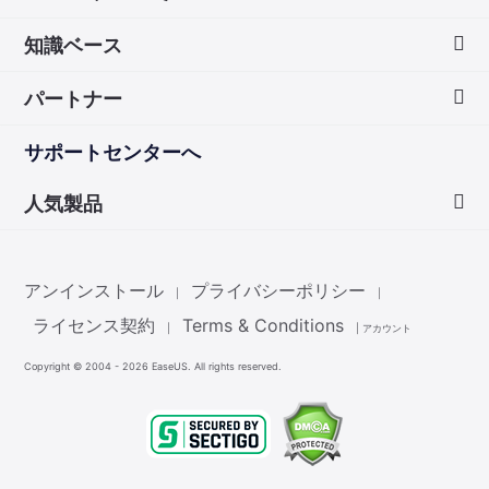
知識ベース
会社情報
パートナー
ダウンロードセンター
画面録画のコツ
サポートセンターへ
お問い合わせ
無料録音ソフト
販売代理店
人気製品
Mac アプリ ストア
販売代理登録
Data Recovery Wizard
非営利団体ディスカウント
アンインストール
プライバシーポリシー
|
|
Partition Master
ライセンス契約
Terms & Conditions
|
|
アカウント
Copyright ©
2004 - 2026
EaseUS. All rights reserved.
Todo Backup
Todo PCTrans