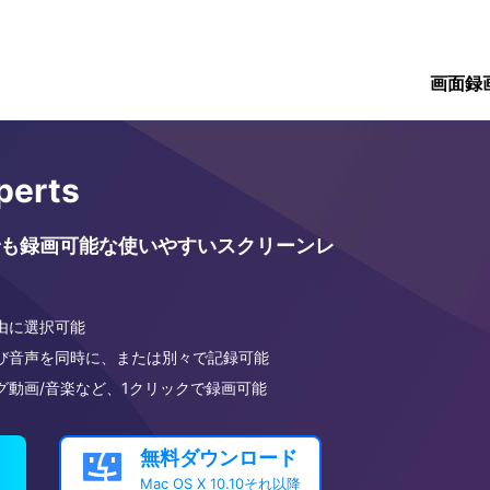
画面録
perts
も録画可能な使いやすいスクリーンレ
由に選択可能
び音声を同時に、または別々で記録可能
グ動画/音楽など、1クリックで録画可能
無料ダウンロード

Mac OS X 10.10それ以降