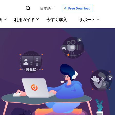

日本語

Free Download
画
利用ガイド
今すぐ購入
サポート
YouTubeの音楽を録音
RecExperts
サポートセンター
Windows版
PC画面/音声/ウェブカメラを録画
ガイド、ライセンス、お問い合わせ
Macで画面と音声を記録
Mac版
ScreenShot
ダウンロードセンター
PCでゲーム実況を録画
オンライン版
PCでスクリーンショットを撮る
ソフトをダウンロードしよう
おすすめの録画ソフト
ヘルプガイド
あなたの問題を解決
オンラインチャット
何でも聞いてください