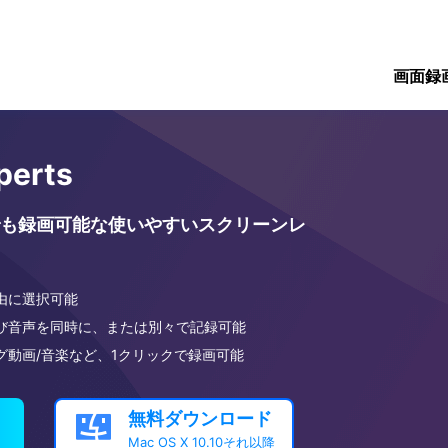
画面録
perts
も録画可能な使いやすいスクリーンレ
由に選択可能
び音声を同時に、または別々で記録可能
グ動画/音楽など、1クリックで録画可能
無料ダウンロード

Mac OS X 10.10それ以降