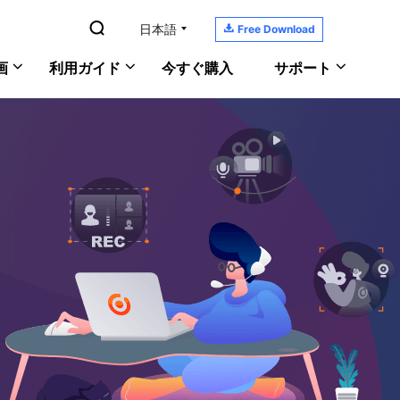

日本語

Free Download
画
利用ガイド
今すぐ購入
サポート
YouTubeの音楽を録音
RecExperts
サポートセンター
Windows版
PC画面/音声/ウェブカメラを録画
ガイド、ライセンス、お問い合わせ
Macで画面と音声を記録
Mac版
ScreenShot
ダウンロードセンター
PCでゲーム実況を録画
オンライン版
PCでスクリーンショットを撮る
ソフトをダウンロードしよう
おすすめの録画ソフト
ヘルプガイド
あなたの問題を解決
オンラインチャット
何でも聞いてください