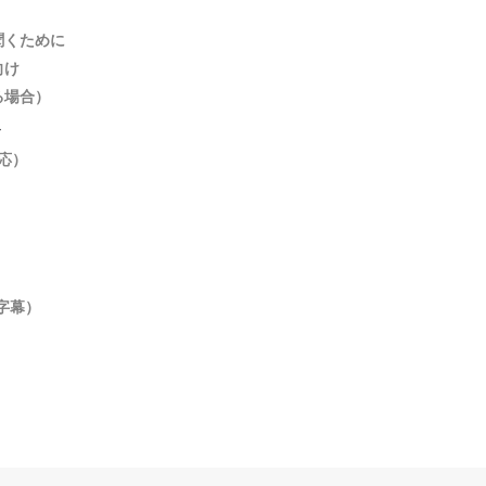
聞くために
向け
る場合）
ト
対応）
字幕）