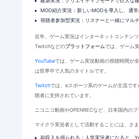
建築実況：クリエイティブモードで巨大な
MOD紹介実況：新しいMODを導入し、通
視聴者参加型実況：リスナーと一緒にマル
近年、ゲーム実況はインターネットコンテンツの
Twitchなどの
プラットフォーム
では、ゲーム
YouTube
では、ゲーム実況動画の視聴時間が全
は世界中で人気のタイトルです。
Twitch
では、eスポーツ系のゲームが主流です
聴者に支持されています。
ニコニコ動画やOPENRECなど、日本国内
マイクラ実況者として活動することには、さま
副収入を得られる：人気実況者になると、Yo