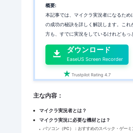
概要:
本記事では、マイクラ実況者になるため
の成功の秘訣を詳しく解説します。これから

方も、すでに実況をしているけれどもっ
ダウンロード

EaseUS Screen Recorder

Trustpilot Rating 4.7
主な内容：
マイクラ実況者とは？
マイクラ実況に必要な機材とは？
パソコン（PC）：おすすめのスペック・ゲーミ