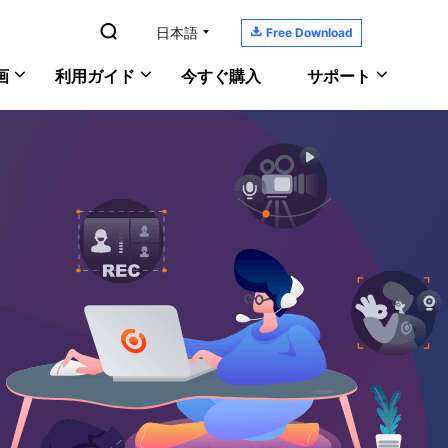

日本語

Free Download
画
利用ガイド
今すぐ購入
サポート
YouTubeの音楽を録音
RecExperts
サポートセンター
Windows版
PC画面/音声/ウェブカメラを録画
ガイド、ライセンス、お問い合わせ
Macで画面と音声を記録
Mac版
ScreenShot
ダウンロードセンター
PCでゲーム実況を録画
オンライン版
PCでスクリーンショットを撮る
ソフトをダウンロードしよう
おすすめの録画ソフト
ヘルプガイド
あなたの問題を解決
オンラインチャット
何でも聞いてください