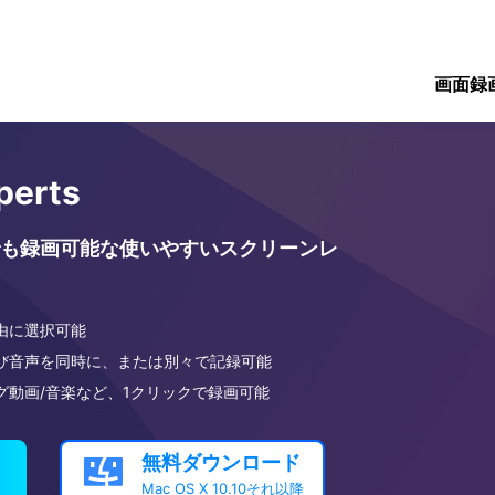
画面録
perts
も録画可能な使いやすいスクリーンレ
由に選択可能
び音声を同時に、または別々で記録可能
グ動画/音楽など、1クリックで録画可能
無料ダウンロード

Mac OS X 10.10それ以降