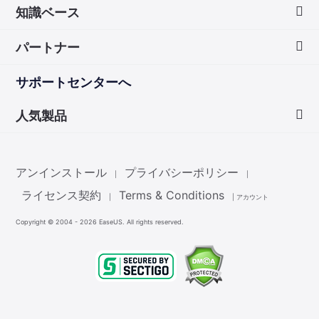
知識ベース
会社情報
パートナー
ダウンロードセンター
画面録画のコツ
サポートセンターへ
お問い合わせ
無料録音ソフト
販売代理店
人気製品
Mac アプリ ストア
販売代理登録
Data Recovery Wizard
非営利団体ディスカウント
アンインストール
プライバシーポリシー
|
|
Partition Master
ライセンス契約
Terms & Conditions
|
|
アカウント
Copyright ©
2004 - 2026
EaseUS. All rights reserved.
Todo Backup
Todo PCTrans
MobiMover