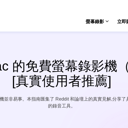
螢幕錄影
立即
Rec
win
ac 的免費螢幕錄影機
Rec
mac
[真實使用者推薦]
Onli
免費
音機並非易事。本指南匯集了 Reddit 和論壇上的真實見解,分
Scre
的錄音工具。
電腦