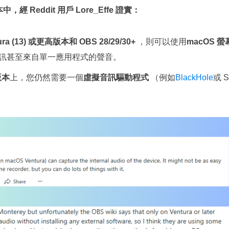
 Reddit 用戶 Lore_Effe 證實：
ura (13) 或更高版本和 OBS 28/29/30+
，則可以使用
macOS 
訊甚至來自單一應用程式的聲音。
版本
上，您仍然需要一個
虛擬音訊驅動程式
（例如
BlackHole
或 