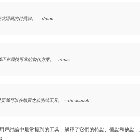
藏的付費牆。 ---r/mac
我正在尋找可靠的替代方案。 --r/mac
可以在購買之前測試工具。 ---r/macbook
用戶討論中最常提到的工具，解釋了它們的特點、優點和缺點，
容。