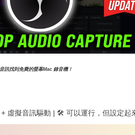
訊找到免費的螢幕Mac 錄音機！
Time + 虛擬音訊驅動 | 🛠️ 可以運行，但設