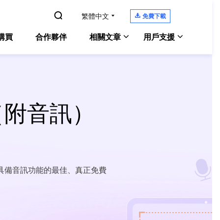

繁體中文

免費下載
購買
合作夥伴
相關文章
用戶支援
Windows 10螢幕錄影
Experts
Windows 版本
支援中心
電腦螢幕錄製
教學指南、授權碼、聯絡方式
Zoom錄影教學
（附音訊）
Experts
Mac 版本
Chat 支援
Mac 上錄製內部音訊
OS螢幕錄製
聯絡技術人員
電腦上錄遊戲
ne Screen Recorder
售前咨詢
螢幕側錄軟體
線上螢幕錄影工具
咨詢銷售服務人員
享了具備音訊功能的最佳、真正免費
enShot
螢幕截圖