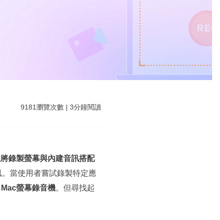
9181
瀏覽次數
|
3
分鐘閱讀
 上將錄製螢幕與內建音訊搭配
風。當使用者嘗試錄製特定應
 Mac螢幕錄音機
。但尋找起