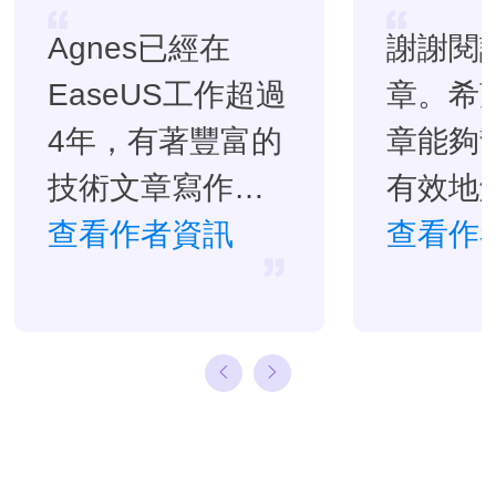
Agnes已經在
謝謝閱
EaseUS工作超過
章。希
4年，有著豐富的
章能夠
技術文章寫作經
有效地
驗。目前，寫過
查看作者資訊
題。…
查看作
很多關於資料救
援、硬碟分割管
理或備份還原相
關文章，希望能
幫助用戶解決困