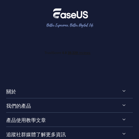
關於
我們的產品
認識EaseUS
產品使用教學文章
評測 & 獎項
RecExperts for Windows
法律聲明
追蹤社群媒體了解更多資訊
RecExperts for Mac
螢幕錄影軟體