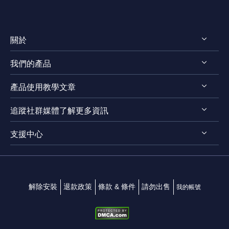
關於
我們的產品
認識EaseUS
產品使用教學文章
評測 & 獎項
RecExperts for Windows
法律聲明
追蹤社群媒體了解更多資訊
RecExperts for Mac
螢幕錄影軟體
隱私權政策
Online Screen Recorder
支援中心




Mac App 商店
EaseUS ScreenShot
聯絡我們
解除安裝
退款政策
條款 & 條件
請勿出售
我的帳號