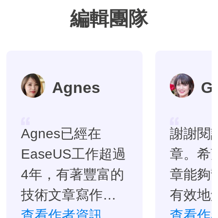
編輯團隊
Agnes
G
Agnes已經在
謝謝閱
EaseUS工作超過
章。希
4年，有著豐富的
章能夠
技術文章寫作經
有效地
驗。目前，寫過
查看作者資訊
題。…
查看作