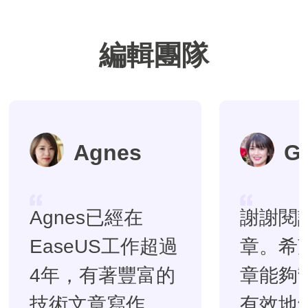
編輯團隊
Agnes
G
Agnes已經在
謝謝閱
EaseUS工作超過
章。希
4年，有著豐富的
章能夠
技術文章寫作經
有效地