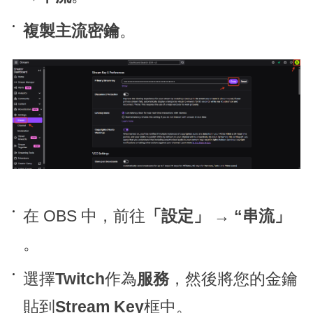
複製
主流密鑰
。
在 OBS 中，前往
「設定」
→
“串流」
。
選擇
Twitch
作為
服務
，然後將您的金鑰
貼到
Stream Key
框中。