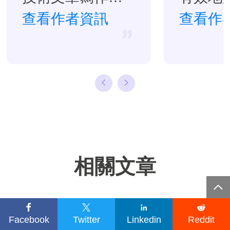
驗。目前，寫過
查看作者資訊
題。…
查看作
很多關於資料救
援、硬碟分割管
理或備份還原相
關文章，希望能
幫助用戶解決困
難。…
相關文章





Facebook
Twitter
Linkedin
Reddit