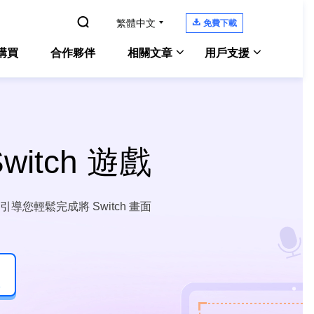

繁體中文

免費下載
購買
合作夥伴
相關文章
用戶支援
Windows 10螢幕錄影
Experts
Windows 版本
支援中心
電腦螢幕錄製
教學指南、授權碼、聯絡方式
Zoom錄影教學
itch 遊戲
Experts
Mac 版本
Chat 支援
Mac 上錄製內部音訊
OS螢幕錄製
聯絡技術人員
電腦上錄遊戲
導您輕鬆完成將 Switch 畫面
ne Screen Recorder
售前咨詢
螢幕側錄軟體
線上螢幕錄影工具
咨詢銷售服務人員
enShot
螢幕截圖
後