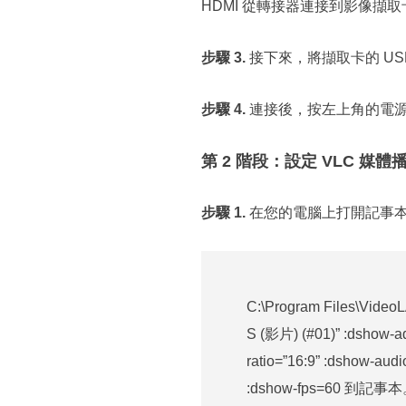
HDMI 從轉接器連接到影像擷取
步驟 3.
接下來，將擷取卡的 U
步驟 4.
連接後，按左上角的電源
第 2 階段：設定 VLC 媒體
步驟 1.
在您的電腦上打開記事
C:\Program Files\Video
S (影片) (#01)” :dshow-a
ratio=”16:9” :dshow-aud
:dshow-fps=60 到記事