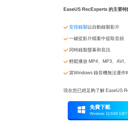
EaseUS RecExperts 的主要
安排錄製
以自動錄製影片
一鍵從影片檔案中提取音頻
同時錄製螢幕和音訊
輕鬆播放 MP4、MP3、AVI、
當Windows 錄音機無法運
現在您已經足夠了解 EaseUS 
免費下載

Windows 11/10/8.1/8/7