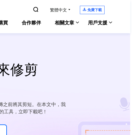

繁體中文

免費下載
購買
合作夥伴
相關文章
用戶支援
Windows 10螢幕錄影
Experts
Windows 版本
支援中心
電腦螢幕錄製
教學指南、授權碼、聯絡方式
Zoom錄影教學
擊來修剪
Experts
Mac 版本
Chat 支援
Mac 上錄製內部音訊
OS螢幕錄製
聯絡技術人員
電腦上錄遊戲
ne Screen Recorder
售前咨詢
螢幕側錄軟體
線上螢幕錄影工具
咨詢銷售服務人員
在上傳之前將其剪短。在本文中，我
enShot
常實用的工具，立即下載吧！
螢幕截圖