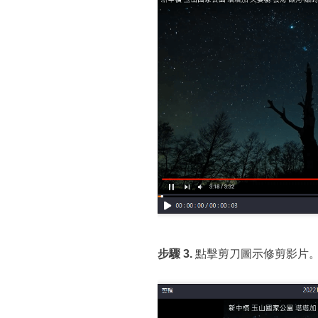
步驟 3.
點擊剪刀圖示修剪影片