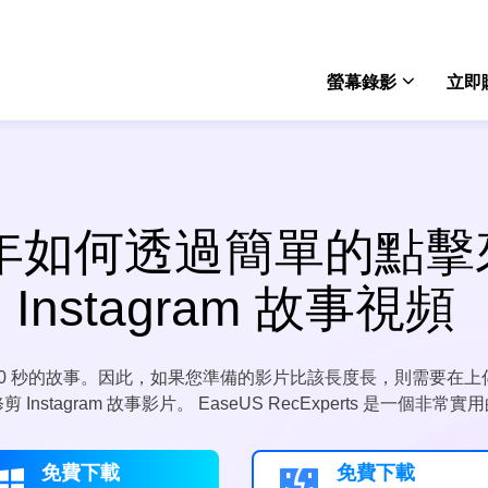
螢幕錄影
立即
Rec
win
6 年如何透過簡單的點
Rec
mac
Instagram 故事視頻
Onli
免費
作長達 60 秒的故事。因此，如果您準備的影片比該長度長，則需要
Scre
nstagram 故事影片。 EaseUS RecExperts 是一個非
電腦
免費下載
免費下載

