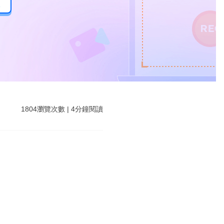
後
1804
瀏覽次數
|
4
分鐘閱讀