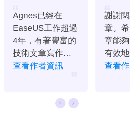
Agnes已經在
謝謝閱
EaseUS工作超過
章。希
4年，有著豐富的
章能夠
技術文章寫作經
有效地
驗。目前，寫過
查看作者資訊
題。…
查看作
很多關於資料救
援、硬碟分割管
理或備份還原相
關文章，希望能
幫助用戶解決困