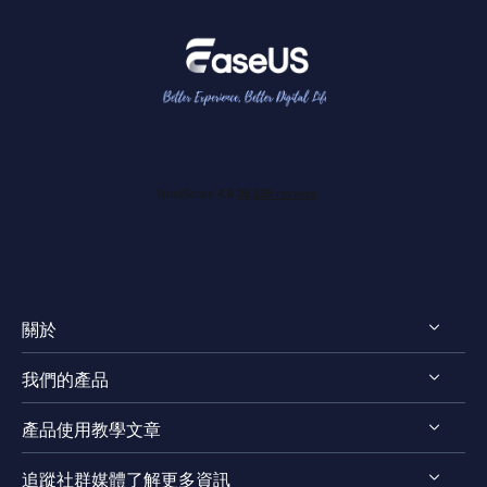
關於
我們的產品
認識EaseUS
產品使用教學文章
評測 & 獎項
RecExperts for Windows
法律聲明
追蹤社群媒體了解更多資訊
RecExperts for Mac