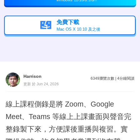
免費下載

Mac OS X 10.10 及之後
Harrison
6349
瀏覽次數
|
4
分鐘閱讀
更新 於 Jun 24, 2026
線上課程側錄是將 Zoom、Google
Meet、Teams 等線上上課畫面與聲音完
整錄製下來，方便課後重播與複習。實