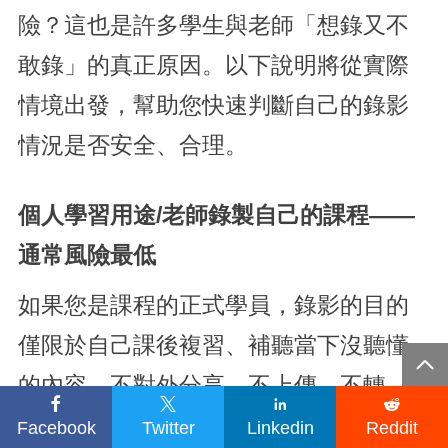
險？這也是許多學生與老師「想錄又不
敢錄」的真正原因。以下說明將從實際
情境出發，幫助您快速判斷自己的錄影
情況是否安全、合理。
個人學習用途/老師錄製自己的課程——
通常風險最低
如果您是課程的正式學員，錄影的目的
僅限於自己課後複習、補聽當下沒聽懂

的內容，不對外分享、不上傳、不轉




傳，這類情況多半被視為合理使用或內
Facebook
Twitter
Linkedin
Reddit