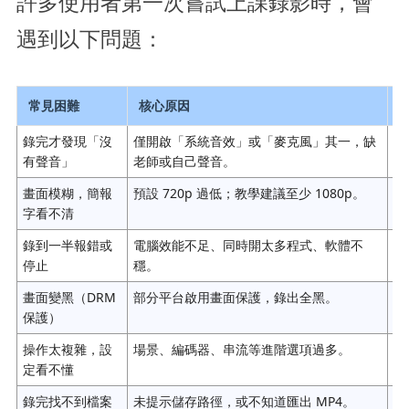
許多使用者第一次嘗試上課錄影時，會
遇到以下問題：
常見困難
核心原因
錄完才發現「沒
僅開啟「系統音效」或「麥克風」其一，缺
錄
有聲音」
老師或自己聲音。
畫面模糊，簡報
預設 720p 過低；教學建議至少 1080p。
設
字看不清
錄到一半報錯或
電腦效能不足、同時開太多程式、軟體不
關
停止
穩。
畫面變黑（DRM
部分平台啟用畫面保護，錄出全黑。
改
保護）
Re
操作太複雜，設
場景、編碼器、串流等進階選項過多。
選
定看不懂
錄完找不到檔案
未提示儲存路徑，或不知道匯出 MP4。
錄