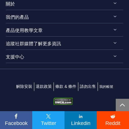
關於
我們的產品
認識EaseUS
產品使用教學文章
評測 & 獎項
RecExperts for Windows
法律聲明
追蹤社群媒體了解更多資訊
RecExperts for Mac
螢幕錄影軟體
隱私權政策
Online Screen Recorder
支援中心




Mac App 商店
EaseUS ScreenShot
聯絡我們
解除安裝
退款政策
條款 & 條件
請勿出售
我的帳號





Facebook
Twitter
Linkedin
Reddit
Copyright ©
2004 - 2026
EaseUS. All rights reserved.