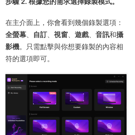
步驟 2. 根據您的需求選擇錄製模式。
在主介面上，你會看到幾個錄製選項：
全螢幕
、
自訂
、
視窗
、
遊戲
、
音訊
和
攝
影機
。只需點擊與你想要錄製的內容相
符的選項即可。