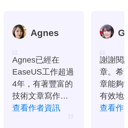
Agnes
G
Agnes已經在
謝謝閱
EaseUS工作超過
章。希
4年，有著豐富的
章能夠
技術文章寫作經
有效地
驗。目前，寫過
查看作者資訊
題。…
查看作
很多關於資料救