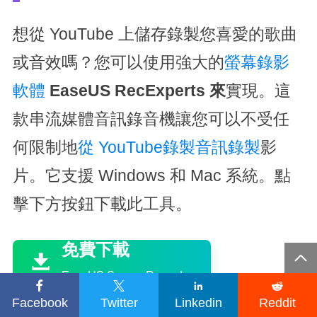
想從 YouTube 上儲存錄製您喜愛的歌曲
或音效嗎？您可以使用強大的
螢幕錄影
軟體
EaseUS RecExperts 來
實現。這
款串流媒體音訊錄音機讓您可以不受任
何限制地
從 YouTube錄製音訊錄製
影
片。它支援 Windows 和 Mac 系統。點
擊下方按鈕下載此工具。

免費下載


EaseUS Screen Recorder





Facebook
Twitter
Linkedin
Reddit
Trustpilot 評分 4.7