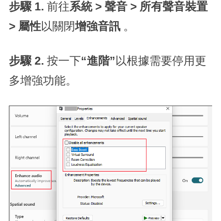
步驟 1.
前往
系統 > 聲音 > 所有聲音裝置
> 屬性
以關閉
增強音訊
。
步驟 2.
按一下
“進階”
以根據需要停用更
多增強功能。