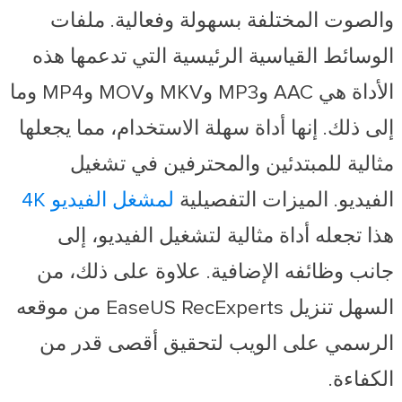
والصوت المختلفة بسهولة وفعالية. ملفات
الوسائط القياسية الرئيسية التي تدعمها هذه
الأداة هي AAC وMP3 وMKV وMOV وMP4 وما
إلى ذلك. إنها أداة سهلة الاستخدام، مما يجعلها
مثالية للمبتدئين والمحترفين في تشغيل
الفيديو. الميزات التفصيلية
لمشغل الفيديو 4K
هذا تجعله أداة مثالية لتشغيل الفيديو، إلى
جانب وظائفه الإضافية. علاوة على ذلك، من
السهل تنزيل EaseUS RecExperts من موقعه
الرسمي على الويب لتحقيق أقصى قدر من
الكفاءة.