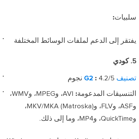
سلبيات:
يفتقر إلى الدعم لملفات الوسائط المختلفة
5. كودي
تصنيف G2
4.2/5 نجوم
:
التنسيقات المدعومة:
AVI، وMPEG، وWMV،
وASF، وFLV، وMKV/MKA (Matroska)،
وQuickTime، وMP4، وما إلى ذلك.