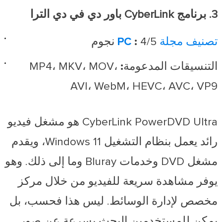
3. برنامج CyberLink باور دي في دي الترا
تصنيف مجلة PC
4/5 نجوم
:
التنسيقات المدعومة:
MP4، MKV، MOV،
AVI، WebM، HEVC، AVC، VP9
CyberLink PowerDVD Ultra هو مشغل فيديو
رائد يعمل بنظام التشغيل Windows 11، ويقدم
مشغل DVD وخدمات Bluray وما إلى ذلك. وهو
يوفر مشاهدة سريعة للفيديو من خلال مركز
مخصص لإدارة الوسائط. ليس هذا فحسب، بل
يمكن للمستخدمين البحث بسرعة عن صور