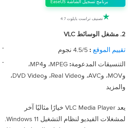
برنامج تسجيل الشاشة EaseUS

تصنيف تراست بايلوت 4.7
2. مشغل الوسائط VLC
تقييم الموقع
:
4.5/5 نجوم
التنسيقات المدعومة:
MPEG، وMP4،
وMOV، وAVC، وReal Video، وDVD Video،
والمزيد
يعد VLC Media Player خيارًا مثاليًا آخر
لمشغلات الفيديو لنظام التشغيل Windows 11.