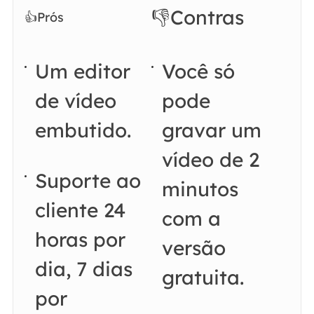
👎Contras
👍
Prós
Um editor
Você só
de vídeo
pode
embutido.
gravar um
vídeo de 2
Suporte ao
minutos
cliente 24
com a
horas por
versão
dia, 7 dias
gratuita.
por