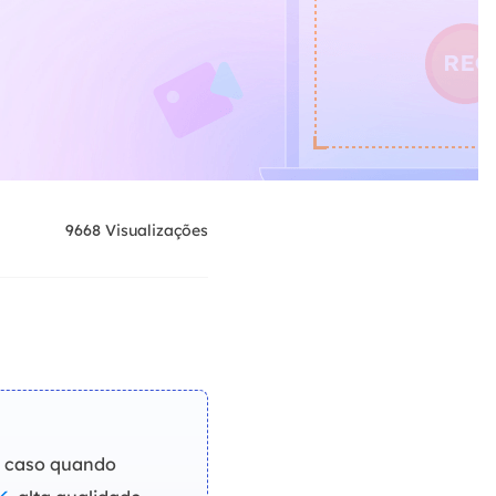
9668
Visualizações
eu caso quando