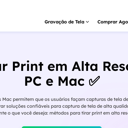
Gravação de Tela
Comprar Ago
RecExperts
para 
Gravador de tela pa
r Print em Alta Res
RecExperts
para 
Gravador de tela p
PC e Mac ✅
Gravador de tela 
Gravar tela online gr
ac permitem que os usuários façam capturas de tela de 
ScreenShot
ar soluções confiáveis para captura de tela de alta qualid
Captura de tela no P
te o que você deseja: métodos para tirar print em alta res
