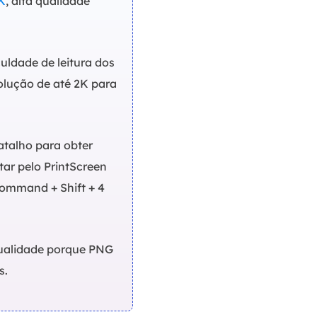
K
, alta qualidade
culdade de leitura dos
solução de até 2K para
atalho para obter
ar pelo PrintScreen
Command + Shift + 4
 qualidade porque PNG
s.