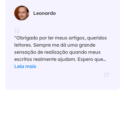
Leonardo
"Obrigado por ler meus artigos, queridos
leitores. Sempre me dá uma grande
sensação de realização quando meus
escritos realmente ajudam. Espero que
gostem de sua estadia no EaseUS e
Leia mais
tenham um bom dia."…