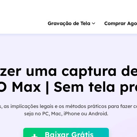
Gravação de Tela
Comprar Ago
RecExperts
para 
Gravador de tela pa
zer uma captura de
RecExperts
para 
Gravador de tela p
 Max | Sem tela pr
Gravador de tela 
Gravar tela online gr
s, as implicações legais e os métodos práticos para fazer
ScreenShot
seja no PC, Mac, iPhone ou Android.

Captura de tela no P
Baixar Grátis