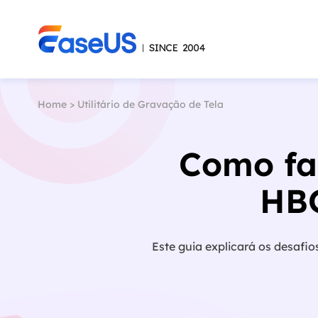
Home
>
Utilitário de Gravação de Tela
Como fa
HBO
Este guia explicará os desafio