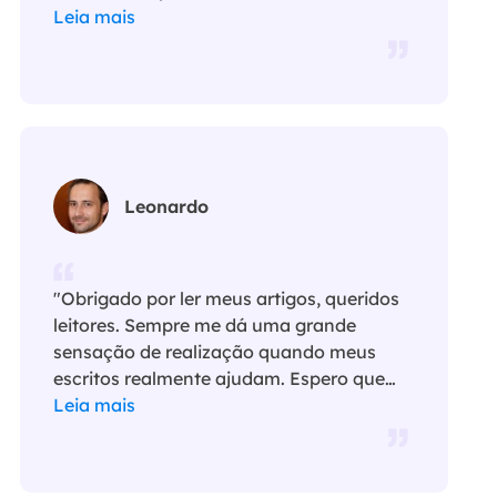
Leia mais
Leonardo
"Obrigado por ler meus artigos, queridos
leitores. Sempre me dá uma grande
sensação de realização quando meus
escritos realmente ajudam. Espero que
gostem de sua estadia no EaseUS e
Leia mais
tenham um bom dia."…