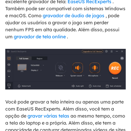
excelente gravador de tela:
EaseUS RecExperts
.
Também pode ser compatível com sistemas Windows
e macOS. Como
gravador de áudio de jogos
, pode
ajudar os usuários a gravar o jogo sem perder
nenhum FPS em alta qualidade. Além disso, possui
um
gravador de tela online
.
Você pode gravar a tela inteira ou apenas uma parte
com EaseUS RecExperts. Além disso, você tem a
opção de
gravar várias telas
ao mesmo tempo, como
a tela do laptop e a própria. Além disso, ele tem a
capacidade de capturar determinados vídeos de sites