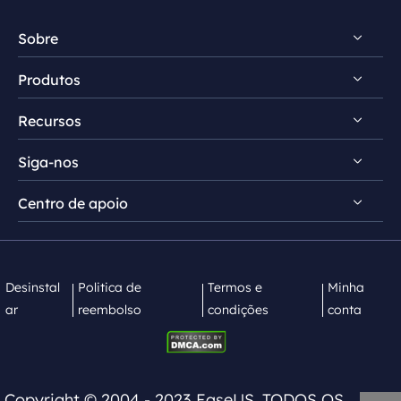
Sobre
Produtos
Conheça EaseUS
Recursos
Comentários e prêmios
RecExperts para Windows
Contrato de licença
Siga-nos
RecExperts para Mac
Dicas de gravação de tela
Política de privacidade
Screen Recorder Online
Centro de apoio


Mac App Store


EaseUS ScreenShot
Contate equipe de suporte
Desinstal
Politica de
Termos e
Minha
ar
reembolso
condições
conta
Copyright ©
2004 - 2023
EaseUS. TODOS OS