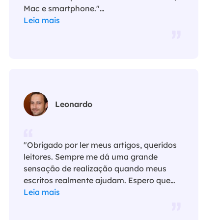
Mac e smartphone."…
Leia mais
Leonardo
"Obrigado por ler meus artigos, queridos
leitores. Sempre me dá uma grande
sensação de realização quando meus
escritos realmente ajudam. Espero que
gostem de sua estadia no EaseUS e
Leia mais
tenham um bom dia."…