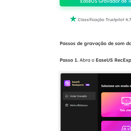
EaseUS Gravador de T

Classificação Trustpilot 4.
Passos de gravação de som d
Passo 1.
Abra o
EaseUS RecExp