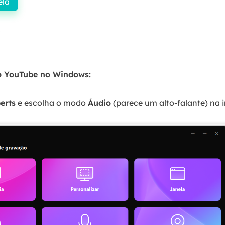
ela
7
o YouTube no Windows:
erts
e escolha o modo
Áudio
(parece um alto-falante) na i