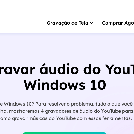
Gravação de Tela
Comprar Ago
RecExperts
para 
Gravador de tela pa
avar áudio do You
RecExperts
para 
Gravador de tela p
Windows 10
Gravador de tela 
Gravar tela online gr
 Windows 10? Para resolver o problema, tudo o que você 
ScreenShot
ina, mostraremos 4 gravadores de áudio do YouTube para
Captura de tela no P
omo gravar músicas do YouTube com essas ferramentas.
