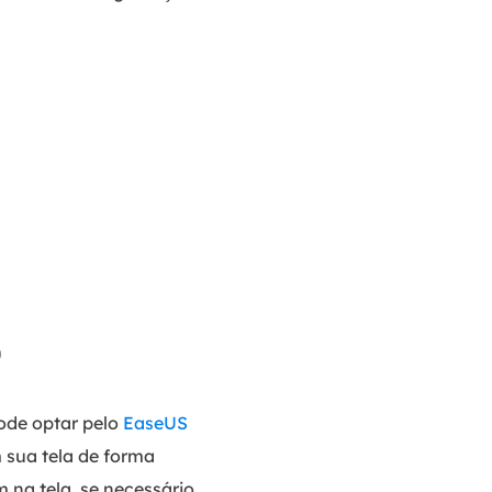
0
pode optar pelo
EaseUS
 sua tela de forma
na tela, se necessário.