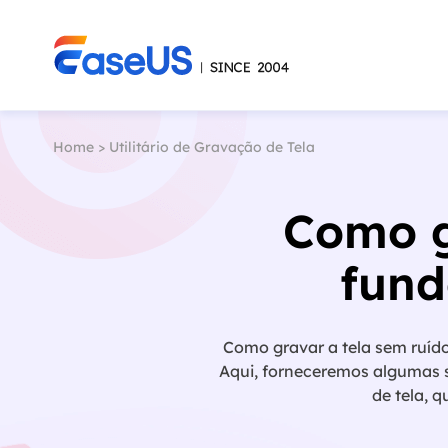
Home
>
Utilitário de Gravação de Tela
Como g
fund
Como gravar a tela sem ruíd
Aqui, forneceremos algumas s
de tela, 