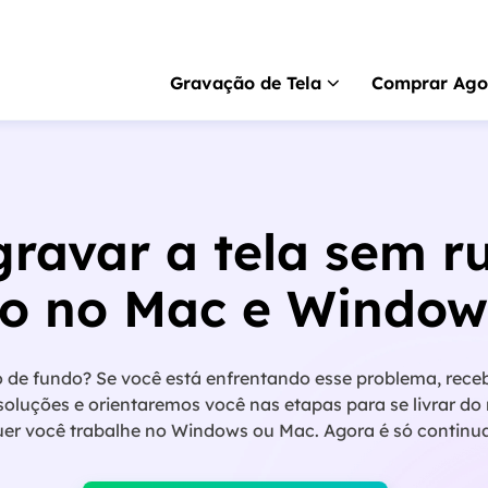
Gravação de Tela
Comprar Ago
RecExperts
para 
Gravador de tela pa
ravar a tela sem r
RecExperts
para 
Gravador de tela p
o no Mac e Window
Gravador de tela 
Gravar tela online gr
o de fundo? Se você está enfrentando esse problema, rece
ScreenShot
oluções e orientaremos você nas etapas para se livrar do
Captura de tela no P
quer você trabalhe no Windows ou Mac. Agora é só continua
