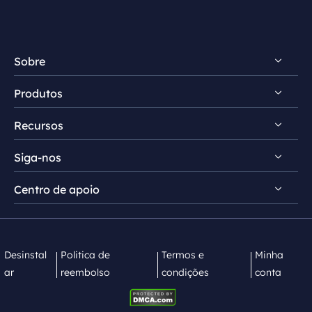
Sobre
Produtos
Conheça EaseUS
Recursos
Comentários e prêmios
RecExperts para Windows
Contrato de licença
Siga-nos
RecExperts para Mac
Dicas de gravação de tela
Política de privacidade
Screen Recorder Online
Centro de apoio


Mac App Store


EaseUS ScreenShot
Contate equipe de suporte
Desinstal
Politica de
Termos e
Minha
ar
reembolso
condições
conta