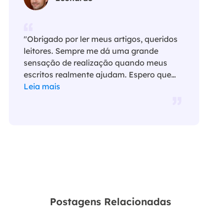
"Obrigado por ler meus artigos, queridos
leitores. Sempre me dá uma grande
sensação de realização quando meus
escritos realmente ajudam. Espero que
gostem de sua estadia no EaseUS e
Leia mais
tenham um bom dia."…
Postagens Relacionadas