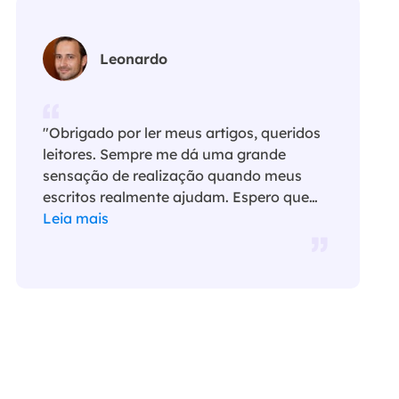
Leonardo
"Obrigado por ler meus artigos, queridos
leitores. Sempre me dá uma grande
sensação de realização quando meus
escritos realmente ajudam. Espero que
gostem de sua estadia no EaseUS e
Leia mais
tenham um bom dia."…