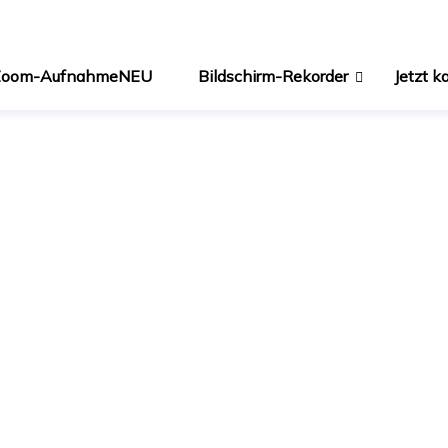
 Zoom-Aufnahme
NEU
Bildschirm-Rekorder
Jetzt k
RecExperts
Bildschirm-Re
RecExperts
Bildschirm-Re
Online Scree
Bildschirm on
ScreenShot
Screenshots au