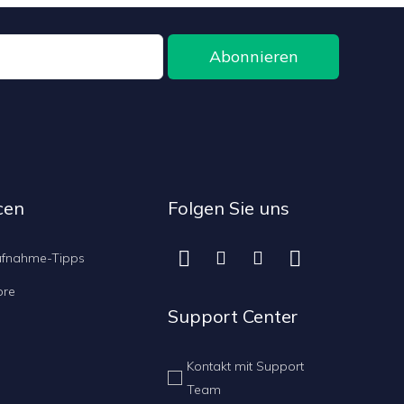
Abonnieren
cen
Folgen Sie uns




ufnahme-Tipps
ore
Support Center
Kontakt mit Support
Team