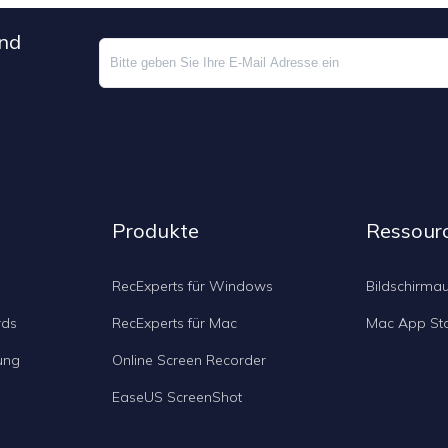
und
Produkte
Ressour
RecExperts für Windows
Bildschirma
rds
RecExperts für Mac
Mac App St
ung
Online Screen Recorder
EaseUS ScreenShot