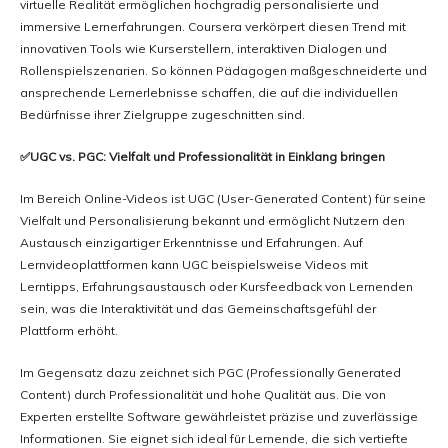
virtuelle Realität ermöglichen hochgradig personalisierte und
immersive Lernerfahrungen. Coursera verkörpert diesen Trend mit
innovativen Tools wie Kurserstellern, interaktiven Dialogen und
Rollenspielszenarien. So können Pädagogen maßgeschneiderte und
ansprechende Lernerlebnisse schaffen, die auf die individuellen
Bedürfnisse ihrer Zielgruppe zugeschnitten sind.
✅UGC vs. PGC: Vielfalt und Professionalität in Einklang bringen
Im Bereich Online-Videos ist UGC (User-Generated Content) für seine
Vielfalt und Personalisierung bekannt und ermöglicht Nutzern den
Austausch einzigartiger Erkenntnisse und Erfahrungen. Auf
Lernvideoplattformen kann UGC beispielsweise Videos mit
Lerntipps, Erfahrungsaustausch oder Kursfeedback von Lernenden
sein, was die Interaktivität und das Gemeinschaftsgefühl der
Plattform erhöht.
Im Gegensatz dazu zeichnet sich PGC (Professionally Generated
Content) durch Professionalität und hohe Qualität aus. Die von
Experten erstellte Software gewährleistet präzise und zuverlässige
Informationen. Sie eignet sich ideal für Lernende, die sich vertiefte