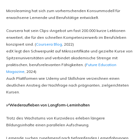
Microlearning hat sich zum vorherrschenden Konsummodell für
erwachsene Lernende und Berufstätige entwickelt.
Coursera hat sein Clips-Angebot um fast 200.000 kurze Lektionen
erweitert, die für den schnellen Kompetenzerwerb im Berufsleben
konzipiert sind. (
Coursera Blog
, 2022)
edX legt den Schwerpunkt auf Mikrozertifikate und gezielte Kurse von
Spitzenuniversitäten und verbindet akademische Strenge mit
praktischen, berufsrelevanten Fähigkeiten. (
Future Education
Magazine
, 2024)
Auch Plattformen wie Udemy und Skillshare verzeichnen einen
deutlichen Anstieg der Nachfrage nach prägnanten, zielgerichteten
Kursen.
✅Wiederaufleben von Langform-Lerninhalten
Trotz des Wachstums von Kurzvideos erleben längere
Bildungsinhalte einen parallelen Aufschwung.
Lernende suchen zunehmend nach tiefgreifenden Lernerfahrungen,