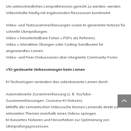
Um unterschiedlichen Lernpräferenzen gerecht zu werden, werden
Videoinhalte häufig mit ergänzenden Ressourcen kombiniert:
Video- und Textzusammenfassungen sowie KI-generierte Notizen für
schnelle Überprüfungen.
Video + herunterladbare Folien + PDFs als Referenz.
Video + interaktive Übungen oder Coding-Sandboxen für
angewandtes Lernen.
Video- und Peer-Diskussionen über integrierte Community-Foren.
✅KI-gesteuerte Verbesserungen beim Lernen
KI-Technologien verändern das videobasierte Lernen durch:
Automatisierte Zusammenfassung (z. B. YouTube-

Zusammenfassungen, Coursera-KI-Notizen).
Mithilfe der semantischen Videosuche können Lernende direkt zu
relevanten Themen innerhalb eines Videos springen.
KI-basiertes Notieren und Hervorheben zur Optimierung von
Überprüfungsprozessen.