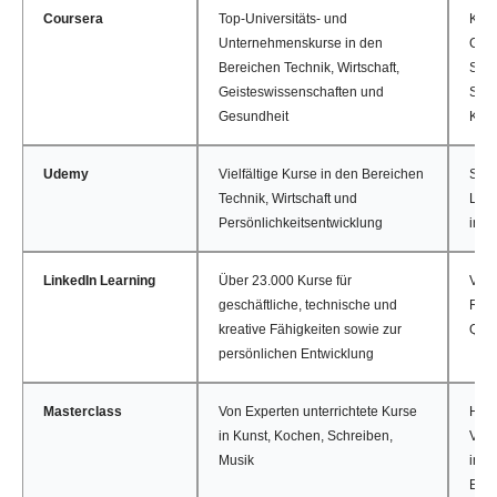
Coursera
Top-Universitäts- und
Kost
Unternehmenskurse in den
Gast
Bereichen Technik, Wirtschaft,
Spez
Geisteswissenschaften und
Stud
Gesundheit
Kurz
Udemy
Vielfältige Kurse in den Bereichen
Selb
Technik, Wirtschaft und
Lern
Persönlichkeitsentwicklung
inte
LinkedIn Learning
Über 23.000 Kurse für
Vielf
geschäftliche, technische und
Ress
kreative Fähigkeiten sowie zur
Quiz
persönlichen Entwicklung
Masterclass
Von Experten unterrichtete Kurse
Hoc
in Kunst, Kochen, Schreiben,
Vide
Musik
inte
Ele