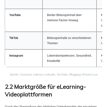
YouTube
Breiter Bildungsinhalt über
Kurz
mehrere Fächer hinweg
Vid
schn
TikTok
Bildungsinhalte zu verschiedenen
Kurz
Themen
Vid
Instagram
Lebenskompetenzen, Gesundheit,
Kurz
Kreativität
Vid
Quelle: Coursera, Udemy, LinkedIn, YouTube, Blogging Wizard usw.
2.2 Marktgröße für eLearning-
Videoplattformen
Durch die Überprüfung der jährlichen Datenberichte der einzelnen