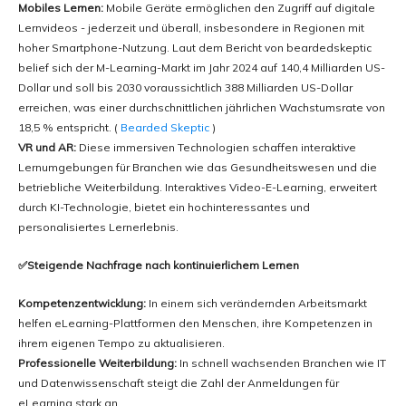
Mobiles Lernen:
Mobile Geräte ermöglichen den Zugriff auf digitale
Lernvideos - jederzeit und überall, insbesondere in Regionen mit
hoher Smartphone-Nutzung. Laut dem Bericht von beardedskeptic
belief sich der M-Learning-Markt im Jahr 2024 auf 140,4 Milliarden US-
Dollar und soll bis 2030 voraussichtlich 388 Milliarden US-Dollar
erreichen, was einer durchschnittlichen jährlichen Wachstumsrate von
18,5 % entspricht. (
Bearded Skeptic
)
VR und AR:
Diese immersiven Technologien schaffen interaktive
Lernumgebungen für Branchen wie das Gesundheitswesen und die
betriebliche Weiterbildung. Interaktives Video-E-Learning, erweitert
durch KI-Technologie, bietet ein hochinteressantes und
personalisiertes Lernerlebnis.
✅Steigende Nachfrage nach kontinuierlichem Lernen
Kompetenzentwicklung:
In einem sich verändernden Arbeitsmarkt
helfen eLearning-Plattformen den Menschen, ihre Kompetenzen in
ihrem eigenen Tempo zu aktualisieren.
Professionelle Weiterbildung:
In schnell wachsenden Branchen wie IT
und Datenwissenschaft steigt die Zahl der Anmeldungen für
eLearning stark an.