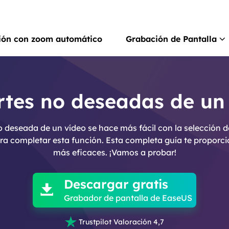
ión con zoom automático
Grabación de Pantalla
Rec
Grab
tes no deseadas de un
Rec
no deseada de un vídeo se hace más fácil con la selección 
Grab
a completar esta función. Esta completa guía te proporci
más eficaces. ¡Vamos a probar!

Gra
Graba
Descargar gratis

Scr
Grabador de pantalla de EaseUS
Hace

Trustpilot Valoración 4,7