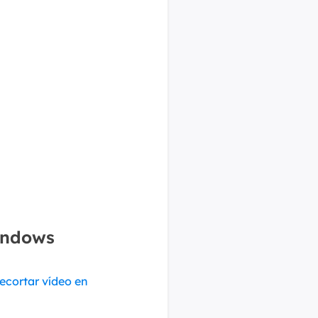
indows
recortar vídeo en