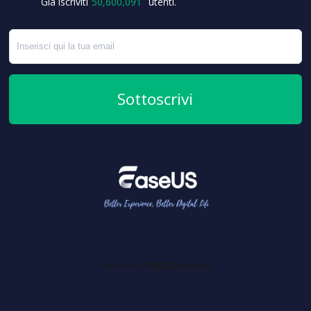
Già iscriviti
50,600,099
utenti.
Sottoscrivi