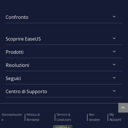
Confronto
FocalFlow vs Loom
Scoprire EaseUS
FocalFlow vs Screen Studio
Prodotti
Chi Siamo
Risoluzioni
Recensioni & Premi
RecExperts for Windows
Contratto di Licenza
Seguici
RecExperts for Mac
Registrare Schermo
Politica sulla Riservatezza
Online Screen Recorder
Centro di Supporto
Mac App Store




EaseUS ScreenShot

Contatta Team Supporto
My
Disinstallazion
Politica di
Termini &
Non
Account
e
Rimborso
Condizioni
Vendere