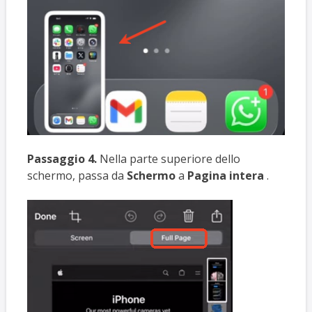
Passaggio 4.
Nella parte superiore dello
schermo, passa da
Schermo
a
Pagina intera
.