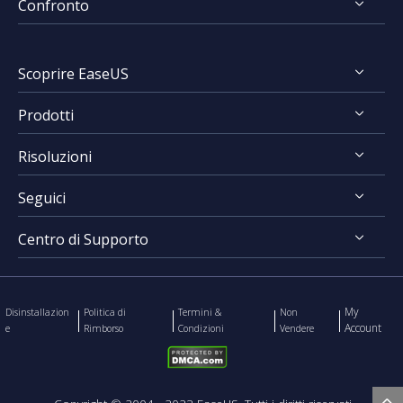
Confronto
FocalFlow vs Loom
Scoprire EaseUS
FocalFlow vs Screen Studio
Prodotti
Chi Siamo
Risoluzioni
Recensioni & Premi
RecExperts for Windows
Contratto di Licenza
Seguici
RecExperts for Mac
Registrare Schermo
Politica sulla Riservatezza
Online Screen Recorder
Centro di Supporto
Mac App Store




EaseUS ScreenShot
Contatta Team Supporto
My
Disinstallazion
Politica di
Termini &
Non
Account
e
Rimborso
Condizioni
Vendere
