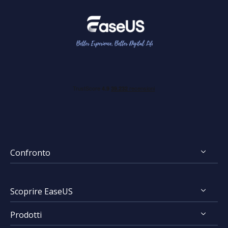
Confronto
FocalFlow vs Loom
Scoprire EaseUS
FocalFlow vs Screen Studio
Prodotti
Chi Siamo