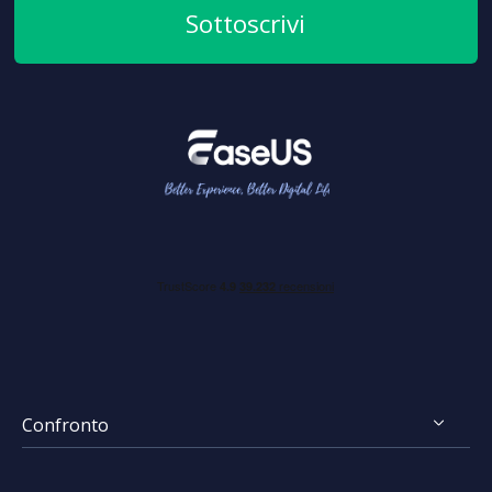
Sottoscrivi
Confronto
FocalFlow vs Loom