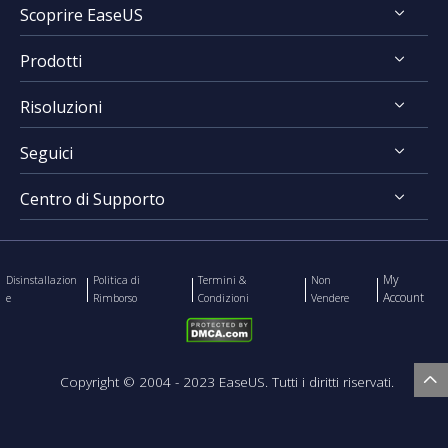
Scoprire EaseUS
FocalFlow vs Screen Studio
Prodotti
Chi Siamo
Risoluzioni
Recensioni & Premi
RecExperts for Windows
Contratto di Licenza
Seguici
RecExperts for Mac
Registrare Schermo
Politica sulla Riservatezza
Online Screen Recorder
Centro di Supporto
Mac App Store




EaseUS ScreenShot
Contatta Team Supporto
My
Disinstallazion
Politica di
Termini &
Non
Account
e
Rimborso
Condizioni
Vendere

Copyright ©
2004 - 2023
EaseUS. Tutti i diritti riservati.