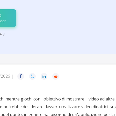
s
der
4,8
/2026 |




chi mentre giochi con l'obiettivo di mostrare il video ad altr
e potrebbe desiderare davvero realizzare video didattici, su
 quel punto, in genere hai bisogno di un'applicazione per la 