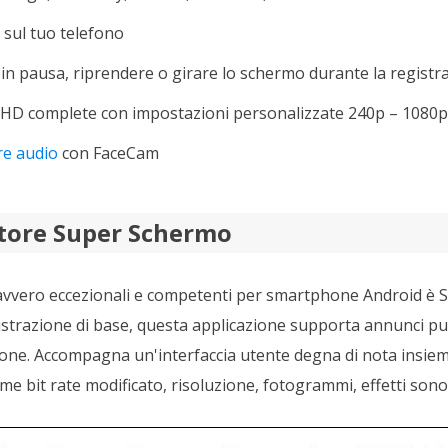
à sul tuo telefono
in pausa, riprendere o girare lo schermo durante la registr
i HD complete con impostazioni personalizzate 240p – 1080p
re audio
con FaceCam
atore Super Schermo
avvero eccezionali e competenti per smartphone Android è 
gistrazione di base, questa applicazione supporta annunci pub
zione. Accompagna un'interfaccia utente degna di nota insieme
me bit rate modificato, risoluzione, fotogrammi, effetti sonor