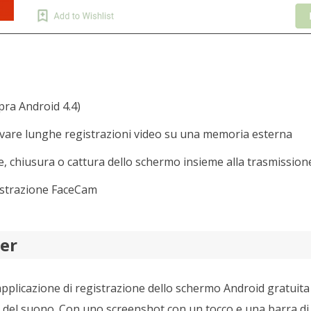
pra Android 4.4)
lvare lunghe registrazioni video su una memoria esterna
, chiusura o cattura dello schermo insieme alla trasmission
gistrazione FaceCam
er
pplicazione di registrazione dello schermo Android gratuita d
e del suono. Con uno screenshot con un tocco e una barra di 