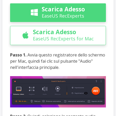
Scarica Adesso

EaseUS RecExperts
Scarica Adesso

EaseUS RecExperts for Mac
Passo 1.
Avvia questo registratore dello schermo
per Mac, quindi fai clic sul pulsante "Audio"
nell'interfaccia principale.