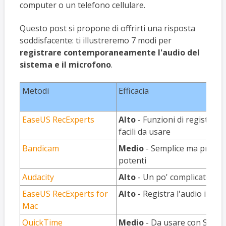
computer o un telefono cellulare.
Questo post si propone di offrirti una risposta
soddisfacente: ti illustreremo 7 modi per
registrare contemporaneamente l'audio del
sistema e il microfono
.
Metodi
Efficacia
EaseUS RecExperts
Alto
- Funzioni di registraz
facili da usare
Bandicam
Medio
- Semplice ma privo d
potenti
Audacity
Alto
- Un po' complicato per 
EaseUS RecExperts for
Alto
- Registra l'audio in poc
Mac
QuickTime
Medio
- Da usare con Soun