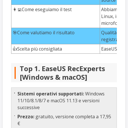
source
👩‍💻Come eseguiamo il test
Abbiamo reg
Linux, inclu
microfono e
🎯Come valutiamo il risultato
Qualità di au
registrazione
👍Scelta più consigliata
EaseUS RecE
Top 1. EaseUS RecExperts
[Windows & macOS]
Sistemi operativi supportati:
Windows
11/10/8.1/8/7 e macOS 11.13 e versioni
successive
Prezzo:
gratuito, versione completa a 17,95
€