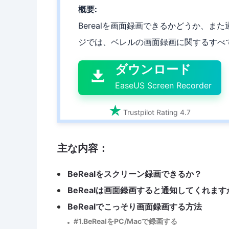
概要:
Berealを画面録画できるかどうか、ま

ジでは、ベレルの画面録画に関するすべ
ダウンロード

EaseUS Screen Recorder

Trustpilot Rating 4.7
主な内容：
BeRealをスクリーン録画できるか？
BeRealは画面録画すると通知してくれます
BeRealでこっそり画面録画する方法
#1.BeRealをPC/Macで録画する