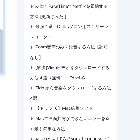
友達とFaceTimeでNetflixを視聴する
方法 [更新された!]
最強４選！Dellパソコン用スクリーン
レコーダー
Zoom音声のみを録音する方法【許可
なし】
[解決]Vliveビデオをダウンロードする
方法４選（無料）ーEaseUS
Tidalから音楽をダウンロードする方法
4選
【トップ10】Mac編集ソフト
Macで画面共有ができないエラーを直
す最も簡単な方法
4つの方法｜PCでApex Legendsのゲ