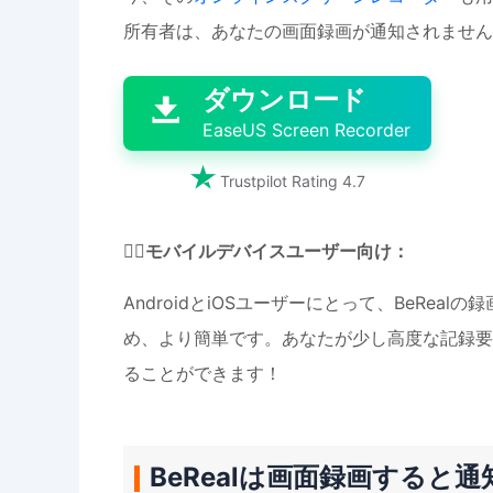
所有者は、あなたの画面録画が通知されません

ダウンロード

EaseUS Screen Recorder

Trustpilot Rating 4.7
🕵️‍♂️
モバイルデバイスユーザー向け：
AndroidとiOSユーザーにとって、BeRe
め、より簡単です。あなたが少し高度な記録要
ることができます！
BeRealは画面録画すると