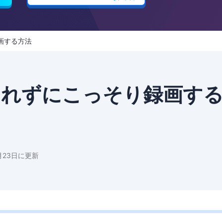
録画する方法
知られずにこっそり録画す
月23日に更新