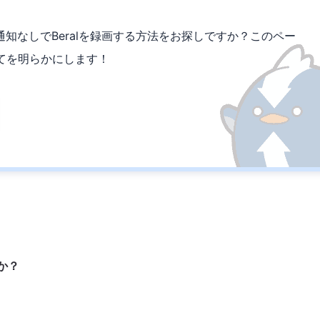
た通知なしでBeralを録画する方法をお探しですか？このペー
てを明らかにします！
か？