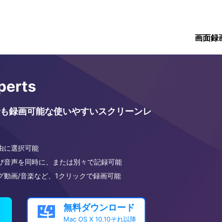
画面録
perts
も録画可能な使いやすいスクリーンレ
由に選択可能
び音声を同時に、または別々で記録可能
グ動画/音楽など、1クリックで録画可能
無料ダウンロード

Mac OS X 10.10それ以降