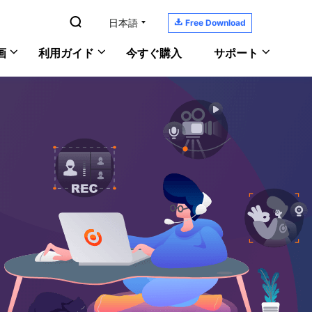

日本語

Free Download
画
利用ガイド
今すぐ購入
サポート
YouTubeの音楽を録音
RecExperts
サポートセンター
Windows版
PC画面/音声/ウェブカメラを録画
ガイド、ライセンス、お問い合わせ
Macで画面と音声を記録
Mac版
ScreenShot
ダウンロードセンター
PCでゲーム実況を録画
オンライン版
PCでスクリーンショットを撮る
ソフトをダウンロードしよう
おすすめの録画ソフト
ヘルプガイド
あなたの問題を解決
オンラインチャット
何でも聞いてください