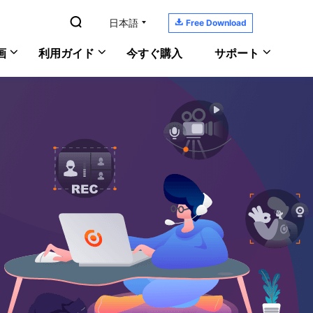

日本語

Free Download
画
利用ガイド
今すぐ購入
サポート
YouTubeの音楽を録音
RecExperts
サポートセンター
Windows版
PC画面/音声/ウェブカメラを録画
ガイド、ライセンス、お問い合わせ
Macで画面と音声を記録
Mac版
ScreenShot
ダウンロードセンター
PCでゲーム実況を録画
オンライン版
PCでスクリーンショットを撮る
ソフトをダウンロードしよう
おすすめの録画ソフト
ヘルプガイド
あなたの問題を解決
オンラインチャット
何でも聞いてください