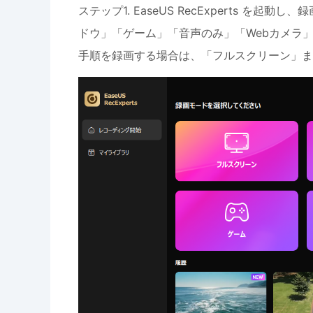
ステップ1. EaseUS RecExperts 
ドウ」「ゲーム」「音声のみ」「Webカメラ
手順を録画する場合は、「フルスクリーン」ま