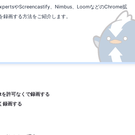
rtsやScreencastify、Nimbus、LoomなどのChrome拡
etを録画する方法をご紹介します。
etを許可なくで録画する
なく録画する