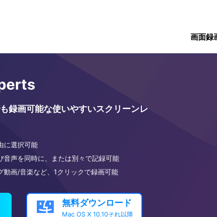
画面録
perts
も録画可能な使いやすいスクリーンレ
由に選択可能
び音声を同時に、または別々で記録可能
グ動画/音楽など、1クリックで録画可能
無料ダウンロード

Mac OS X 10.10それ以降