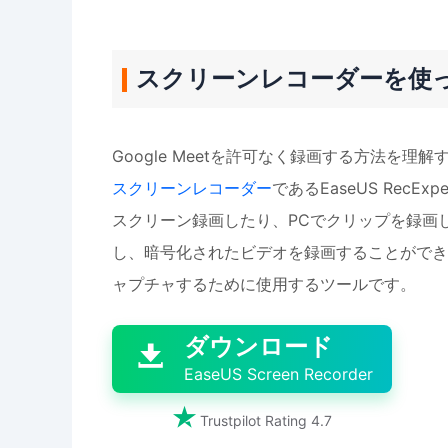
スクリーンレコーダーを使って
Google Meetを許可なく録画する方法を
スクリーンレコーダー
であるEaseUS RecExp
スクリーン録画したり、PCでクリップを録画
し、暗号化されたビデオを録画することができ
ャプチャするために使用するツールです。

ダウンロード

EaseUS Screen Recorder

Trustpilot Rating 4.7