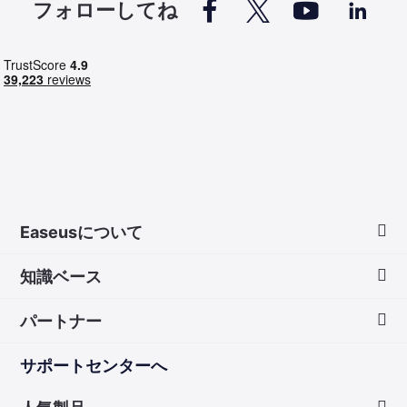




フォローしてね
Easeusについて
知識ベース
会社情報
パートナー
ダウンロードセンター
画面録画のコツ
サポートセンターへ
お問い合わせ
無料録音ソフト
販売代理店