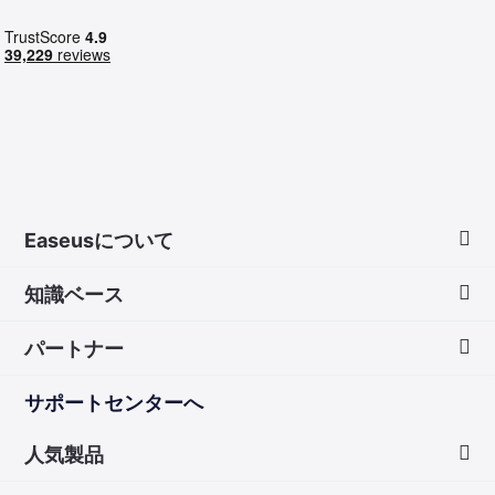
Easeusについて
知識ベース
会社情報
パートナー
ダウンロードセンター
画面録画のコツ
サポートセンターへ
お問い合わせ
無料録音ソフト
販売代理店
人気製品
Mac アプリ ストア
販売代理登録