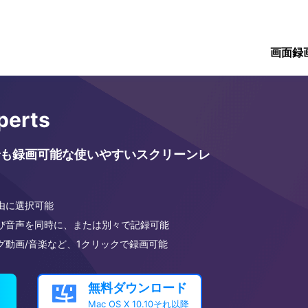
画面録
perts
も録画可能な使いやすいスクリーンレ
由に選択可能
び音声を同時に、または別々で記録可能
グ動画/音楽など、1クリックで録画可能
無料ダウンロード

Mac OS X 10.10それ以降