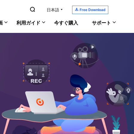

日本語

Free Download
画
利用ガイド
今すぐ購入
サポート
YouTubeの音楽を録音
RecExperts
サポートセンター
Windows版
PC画面/音声/ウェブカメラを録画
ガイド、ライセンス、お問い合わせ
Macで画面と音声を記録
Mac版
ScreenShot
ダウンロードセンター
PCでゲーム実況を録画
オンライン版
PCでスクリーンショットを撮る
ソフトをダウンロードしよう
おすすめの録画ソフト
ヘルプガイド
あなたの問題を解決
オンラインチャット
何でも聞いてください