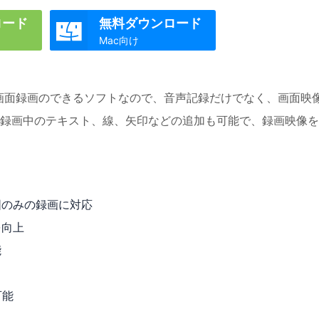
ロード
無料ダウンロード

Mac向け
もともと画面録画のできるソフトなので、音声記録だけでなく、画面映
録画中のテキスト、線、矢印などの追加も可能で、録画映像を
囲のみの録画に対応
を向上
能
可能