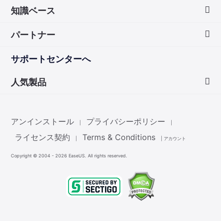
知識ベース
会社情報
パートナー
ダウンロードセンター
画面録画のコツ
サポートセンターへ
お問い合わせ
無料録音ソフト
販売代理店
人気製品
Mac アプリ ストア
販売代理登録
Data Recovery Wizard
非営利団体ディスカウント
アンインストール
プライバシーポリシー
|
|
Partition Master
ライセンス契約
Terms & Conditions
|
|
アカウント
Copyright ©
2004 - 2026
EaseUS. All rights reserved.
Todo Backup
Todo PCTrans
MobiMover