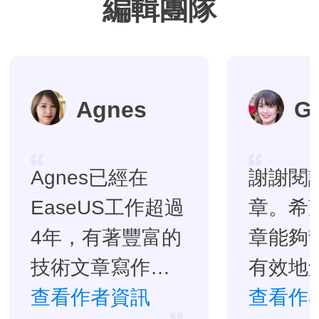
編輯團隊
Agnes
G
Agnes已經在
謝謝閱
EaseUS工作超過
章。希
4年，有著豐富的
章能夠
技術文章寫作經
有效地
驗。目前，寫過
查看作者資訊
題。…
查看作