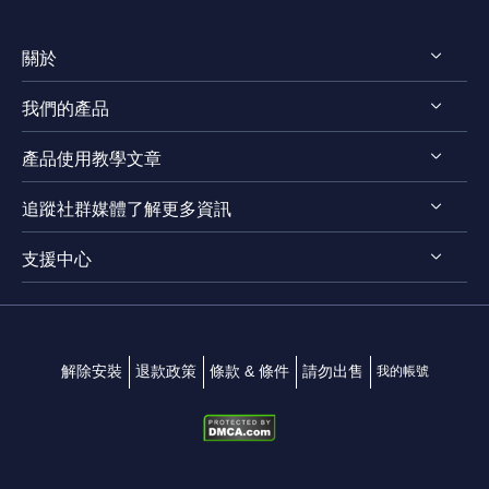
關於
我們的產品
認識EaseUS
產品使用教學文章
評測 & 獎項
RecExperts for Windows
法律聲明
追蹤社群媒體了解更多資訊
RecExperts for Mac
螢幕錄影軟體
隱私權政策
Online Screen Recorder
支援中心




Mac App 商店
EaseUS ScreenShot
聯絡我們
解除安裝
退款政策
條款 & 條件
請勿出售
我的帳號