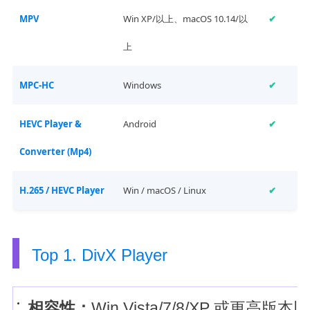
MPV
Win XP/以上、macOS 10.14/以
✔
上
MPC-HC
Windows
✔
HEVC Player &
Android
✔
Converter (Mp4)
H.265 / HEVC Player
Win / macOS / Linux
✔
Top 1. DivX Player
相容性：
Win Vista/7/8/XP 或更高版本