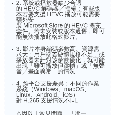
2. 系統或播放器缺少合適
的 HEVC 解碼器／授權：有些版
本若要支援 HEVC 播放可能需要
額外安
裝 Microsoft Store 的 HEVC 擴充
套件。若未安裝或版本過舊，即可
能無法播放此格式影片。
3. 影片本身編碼參數高、資源需
求大：用戶端若硬體規格不足，或
播放器未針對該參數優化，就可能
出現「雖可播放但跳幀」或「無聲
音／畫面異常」的情況。
4. 跨平台支援差異：不同的作業
系統（Windows、macOS、
Linux、Android、iOS）
對 H.265 支援情況不同。
⚠️因以上常見問題，「哪一