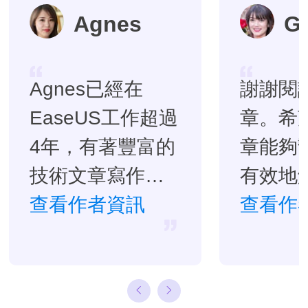
Agnes
G
Agnes已經在
謝謝閱
EaseUS工作超過
章。希
4年，有著豐富的
章能夠
技術文章寫作經
有效地
驗。目前，寫過
查看作者資訊
題。…
查看作
很多關於資料救
援、硬碟分割管
理或備份還原相