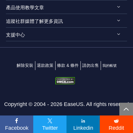
產品使用教學文章
評測 & 獎項
RecExperts for Windows
法律聲明
追蹤社群媒體了解更多資訊
RecExperts for Mac
螢幕錄影軟體
隱私權政策
Online Screen Recorder
支援中心




Mac App 商店
EaseUS ScreenShot
聯絡我們
解除安裝
退款政策
條款 & 條件
請勿出售
我的帳號
Copyright ©
2004 - 2026
EaseUS. All rights reserved.





Facebook
Twitter
Linkedin
Reddit