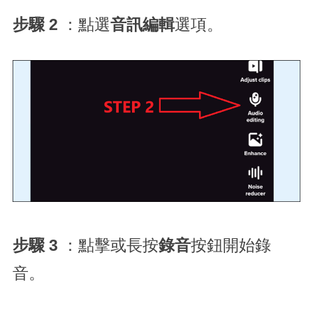
步驟 2
：點選
音訊編輯
選項。
步驟 3
：點擊或長按
錄音
按鈕開始錄
音。