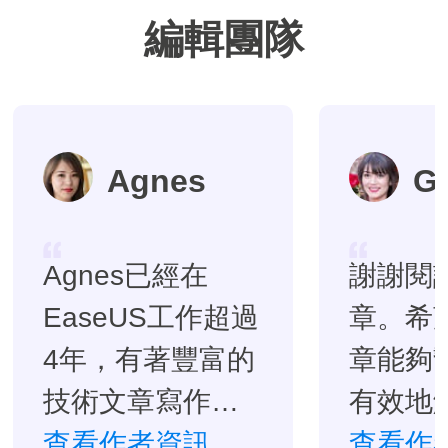
編輯團隊
Agnes
G
Agnes已經在
謝謝閱
EaseUS工作超過
章。希
4年，有著豐富的
章能夠
技術文章寫作經
有效地
驗。目前，寫過
查看作者資訊
題。…
查看作