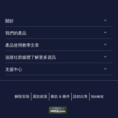
關於
我們的產品
認識EaseUS
產品使用教學文章
評測 & 獎項
RecExperts for Windows
法律聲明
追蹤社群媒體了解更多資訊
RecExperts for Mac
螢幕錄影軟體
隱私權政策
Online Screen Recorder
支援中心




Mac App 商店
EaseUS ScreenShot
聯絡我們
解除安裝
退款政策
條款 & 條件
請勿出售
我的帳號