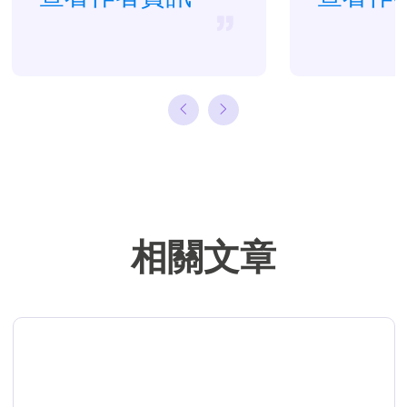
很多關於資料救
援、硬碟分割管
理或備份還原相
關文章，希望能
幫助用戶解決困
難。…
相關文章